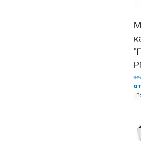
М
к
"
P
П