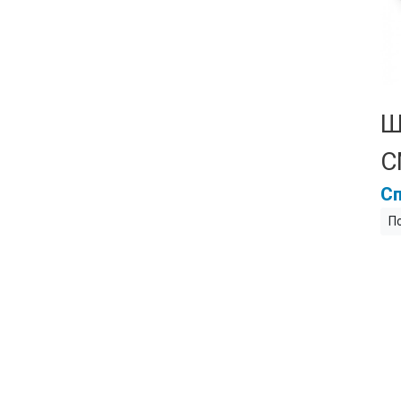
Ш
С
Сп
П