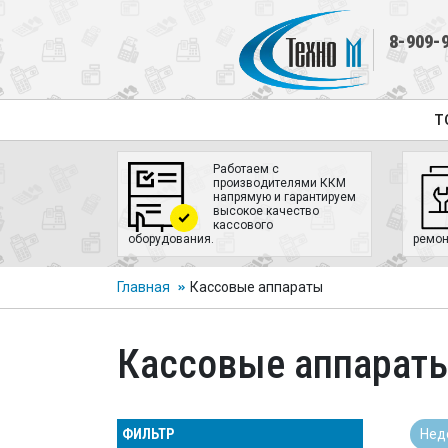
8-909-
Т
Работаем с
производителями ККМ
напрямую и гарантируем
высокое качество
кассового
оборудования.
ремон
Главная
Кассовые аппараты
Кассовые аппарат
ФИЛЬТР
Нед