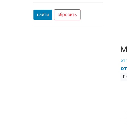
найти
сбросить
М
П