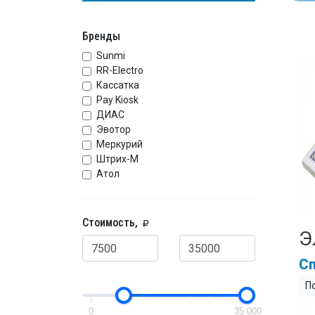
Бренды
Sunmi
RR-Electro
Кассатка
Pay Kiosk
ДИАС
Эвотор
Меркурий
Штрих-М
Атол
Стоимость,
Э
Сп
П
0
35 000