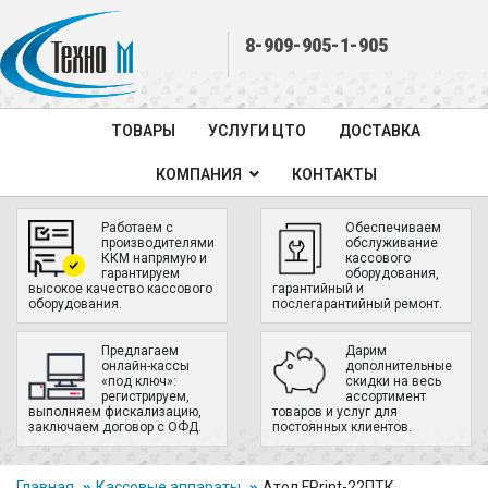
8-909-905-1-905
ТОВАРЫ
УСЛУГИ ЦТО
ДОСТАВКА
КОМПАНИЯ
КОНТАКТЫ
Работаем с
Обеспечиваем
производителями
обслуживание
ККМ напрямую и
кассового
гарантируем
оборудования,
высокое качество кассового
гарантийный и
оборудования.
послегарантийный ремонт.
Предлагаем
Дарим
онлайн-кассы
дополнительные
«под ключ»:
скидки на весь
регистрируем,
ассортимент
выполняем фискализацию,
товаров и услуг для
заключаем договор с ОФД.
постоянных клиентов.
Главная
Кассовые аппараты
Атол FPrint-22ПТК