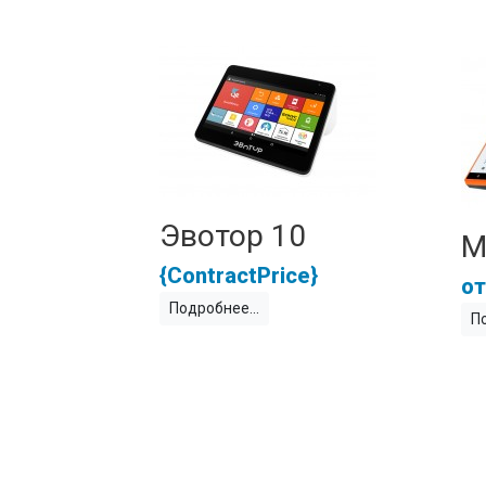
Эвотор 10
М
{ContractPrice}
Подробнее
П