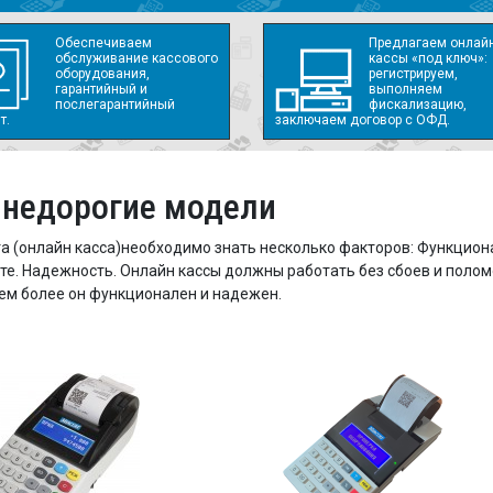
Обеспечиваем
Предлагаем онлайн
обслуживание кассового
кассы «под ключ»:
оборудования,
регистрируем,
гарантийный и
выполняем
послегарантийный
фискализацию,
т.
заключаем договор с ОФД.
 недорогие модели
а (онлайн касса)необходимо знать несколько факторов: Функцион
. Надежность. Онлайн кассы должны работать без сбоев и поломо
тем более он функционален и надежен.