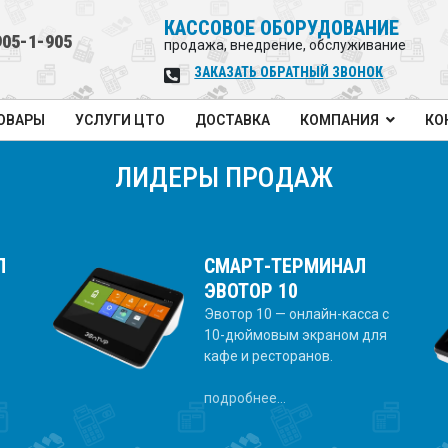
КАССОВОЕ ОБОРУДОВАНИЕ
905-1-905
продажа, внедрение, обслуживание
ЗАКАЗАТЬ ОБРАТНЫЙ ЗВОНОК
ОВАРЫ
УСЛУГИ ЦТО
ДОСТАВКА
КОМПАНИЯ
КО
ЛИДЕРЫ ПРОДАЖ
Л
СМАРТ-ТЕРМИНАЛ
ЭВОТОР 10
Эвотор 10 — онлайн-касса с
х
10-дюймовым экраном для
кафе и ресторанов.
подробнее...