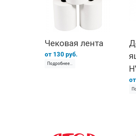
Чековая лента
Д
130 руб.
я
Подробнее
H
П