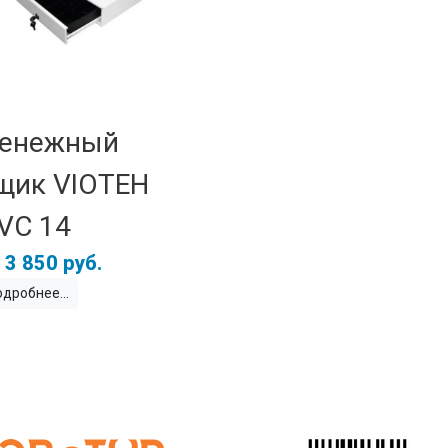
енежный
щик VIOTEH
VC 14
3 850 руб.
одробнее