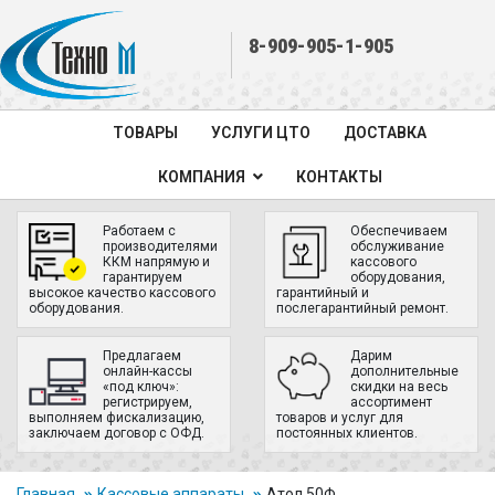
8-909-905-1-905
ТОВАРЫ
УСЛУГИ ЦТО
ДОСТАВКА
КОМПАНИЯ
КОНТАКТЫ
Работаем с
Обеспечиваем
производителями
обслуживание
ККМ напрямую и
кассового
гарантируем
оборудования,
высокое качество кассового
гарантийный и
оборудования.
послегарантийный ремонт.
Предлагаем
Дарим
онлайн-кассы
дополнительные
«под ключ»:
скидки на весь
регистрируем,
ассортимент
выполняем фискализацию,
товаров и услуг для
заключаем договор с ОФД.
постоянных клиентов.
Главная
Кассовые аппараты
Атол 50Ф