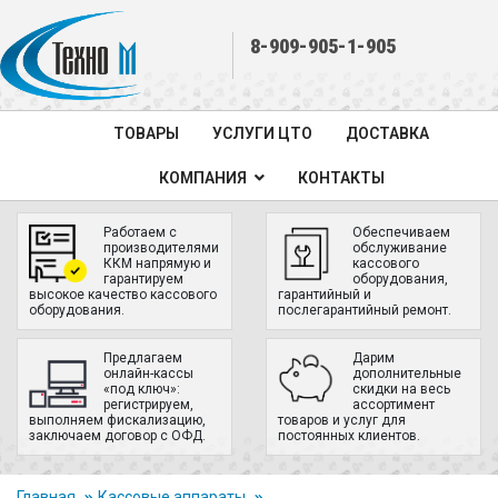
8-909-905-1-905
ТОВАРЫ
УСЛУГИ ЦТО
ДОСТАВКА
КОМПАНИЯ
КОНТАКТЫ
Работаем с
Обеспечиваем
производителями
обслуживание
ККМ напрямую и
кассового
гарантируем
оборудования,
высокое качество кассового
гарантийный и
оборудования.
послегарантийный ремонт.
Предлагаем
Дарим
онлайн-кассы
дополнительные
«под ключ»:
скидки на весь
регистрируем,
ассортимент
выполняем фискализацию,
товаров и услуг для
заключаем договор с ОФД.
постоянных клиентов.
Главная
Кассовые аппараты