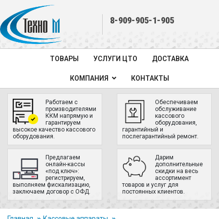
8-909-905-1-905
ТОВАРЫ
УСЛУГИ ЦТО
ДОСТАВКА
КОМПАНИЯ
КОНТАКТЫ
Работаем с
Обеспечиваем
производителями
обслуживание
ККМ напрямую и
кассового
гарантируем
оборудования,
высокое качество кассового
гарантийный и
оборудования.
послегарантийный ремонт.
Предлагаем
Дарим
онлайн-кассы
дополнительные
«под ключ»:
скидки на весь
регистрируем,
ассортимент
выполняем фискализацию,
товаров и услуг для
заключаем договор с ОФД.
постоянных клиентов.
Главная
Кассовые аппараты