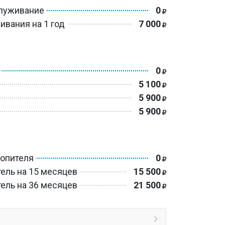
служивание
0
ивания на 1 год
7 000
0
5 100
5 900
5 900
ь
копителя
0
ель на 15 месяцев
15 500
ель на 36 месяцев
21 500