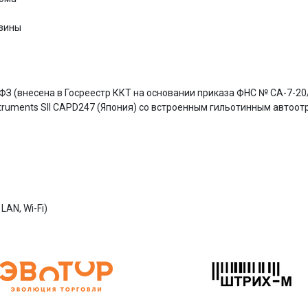
зины
З (внесена в Госреестр ККТ на основании приказа ФНС № СА-7-20/
ruments SII CAPD247 (Япония) со встроенным гильотинным автоот
AN, Wi-Fi)