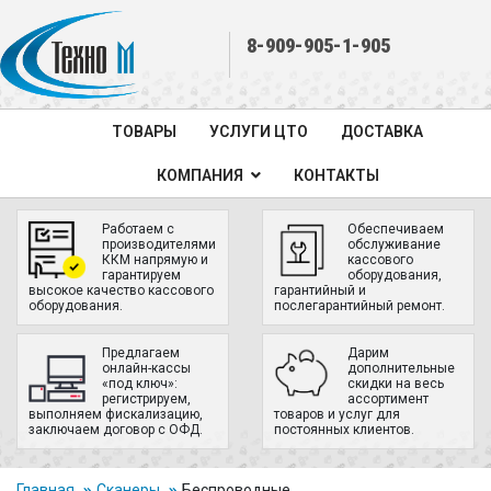
8-909-905-1-905
ТОВАРЫ
УСЛУГИ ЦТО
ДОСТАВКА
КОМПАНИЯ
КОНТАКТЫ
Работаем с
Обеспечиваем
производителями
обслуживание
ККМ напрямую и
кассового
гарантируем
оборудования,
высокое качество кассового
гарантийный и
оборудования.
послегарантийный ремонт.
Предлагаем
Дарим
онлайн-кассы
дополнительные
«под ключ»:
скидки на весь
регистрируем,
ассортимент
выполняем фискализацию,
товаров и услуг для
заключаем договор с ОФД.
постоянных клиентов.
Главная
Сканеры
Беспроводные