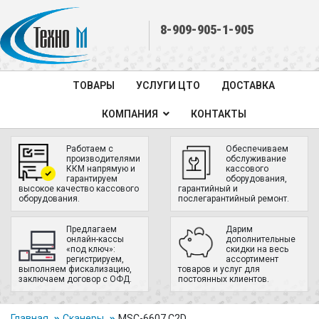
8-909-905-1-905
ТОВАРЫ
УСЛУГИ ЦТО
ДОСТАВКА
КОМПАНИЯ
КОНТАКТЫ
Работаем с
Обеспечиваем
производителями
обслуживание
ККМ напрямую и
кассового
гарантируем
оборудования,
высокое качество кассового
гарантийный и
оборудования.
послегарантийный ремонт.
Предлагаем
Дарим
онлайн-кассы
дополнительные
«под ключ»:
скидки на весь
регистрируем,
ассортимент
выполняем фискализацию,
товаров и услуг для
заключаем договор с ОФД.
постоянных клиентов.
Главная
Сканеры
MSC-6607 C2D